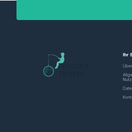
Ihr 
Übe
Allg
Nut
Date
Kont