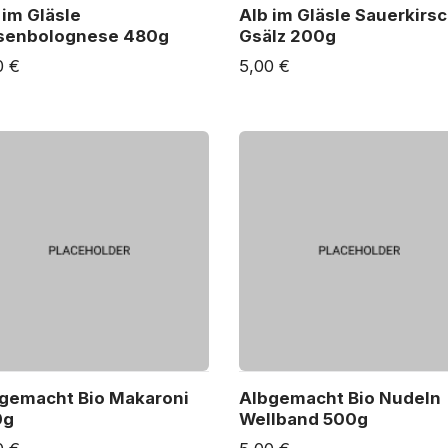
 im Gläsle
Alb im Gläsle Sauerkirs
senbolognese 480g
Gsälz 200g
0 €
5,00 €
gemacht Bio Makaroni
Albgemacht Bio Nudeln
0g
Wellband 500g