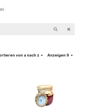
tel
ortieren
von a nach z
Anzeigen 9