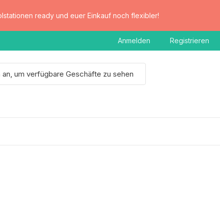
lstationen ready und euer Einkauf noch flexibler!
Anmelden
Registrieren
h an, um verfügbare Geschäfte zu sehen