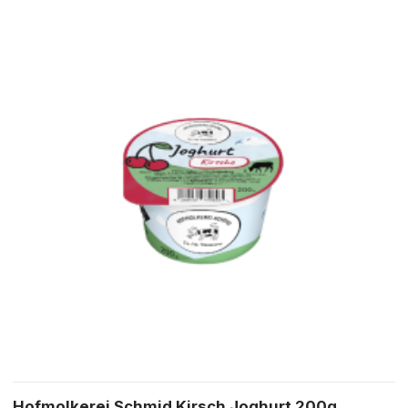
Hofmolkerei Schmid Kirsch Joghurt 200g